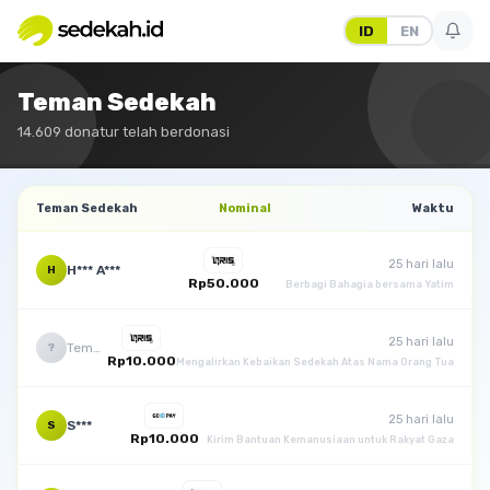
ID
EN
Teman Sedekah
14.609 donatur telah berdonasi
Teman Sedekah
Nominal
Waktu
25 hari lalu
H*** A***
H
Rp50.000
Berbagi Bahagia bersama Yatim
25 hari lalu
Teman Sedekah
?
Rp10.000
Mengalirkan Kebaikan Sedekah Atas Nama Orang Tua
25 hari lalu
S***
S
Rp10.000
Kirim Bantuan Kemanusiaan untuk Rakyat Gaza