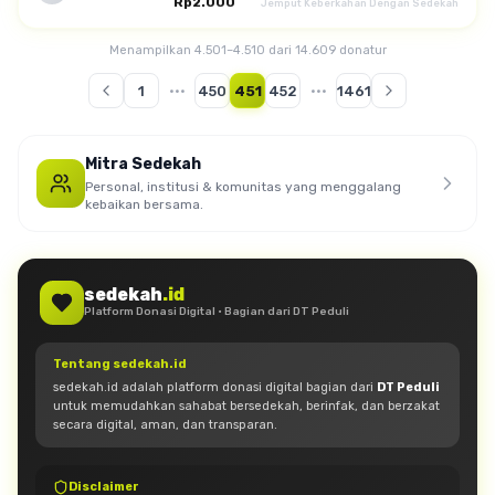
Rp2.000
Jemput Keberkahan Dengan Sedekah
Menampilkan 4.501–4.510 dari 14.609 donatur
1
···
450
451
452
···
1461
Mitra Sedekah
Personal, institusi & komunitas yang menggalang
kebaikan bersama.
sedekah
.id
Platform Donasi Digital · Bagian dari DT Peduli
Tentang sedekah.id
sedekah.id adalah platform donasi digital bagian dari
DT Peduli
untuk memudahkan sahabat bersedekah, berinfak, dan berzakat
secara digital, aman, dan transparan.
Disclaimer