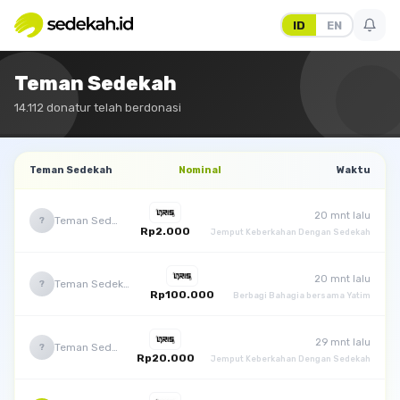
ID
EN
Teman Sedekah
14.112 donatur telah berdonasi
Teman Sedekah
Nominal
Waktu
20 mnt lalu
Teman Sedekah
?
Rp2.000
Jemput Keberkahan Dengan Sedekah
20 mnt lalu
Teman Sedekah
?
Rp100.000
Berbagi Bahagia bersama Yatim
29 mnt lalu
Teman Sedekah
?
Rp20.000
Jemput Keberkahan Dengan Sedekah