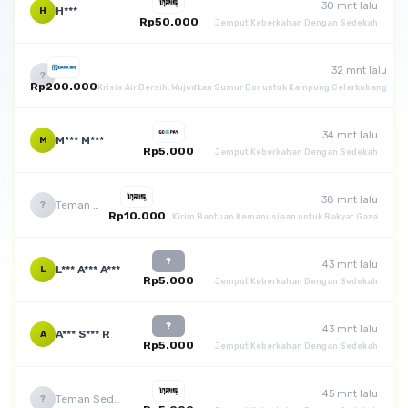
30 mnt lalu
H***
H
Rp50.000
Jemput Keberkahan Dengan Sedekah
32 mnt lalu
Teman Sedekah
?
Rp200.000
Krisis Air Bersih, Wujudkan Sumur Bor untuk Kampung Gelarkubang
34 mnt lalu
M*** M***
M
Rp5.000
Jemput Keberkahan Dengan Sedekah
38 mnt lalu
Teman Sedekah
?
Rp10.000
Kirim Bantuan Kemanusiaan untuk Rakyat Gaza
?
43 mnt lalu
L*** A*** A***
L
Rp5.000
Jemput Keberkahan Dengan Sedekah
?
43 mnt lalu
A*** S*** R
A
Rp5.000
Jemput Keberkahan Dengan Sedekah
45 mnt lalu
Teman Sedekah
?