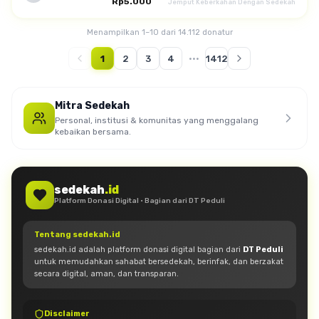
Rp5.000
Jemput Keberkahan Dengan Sedekah
Menampilkan 1–10 dari 14.112 donatur
1
2
3
4
···
1412
Mitra Sedekah
Personal, institusi & komunitas yang menggalang
kebaikan bersama.
sedekah
.id
Platform Donasi Digital · Bagian dari DT Peduli
Tentang sedekah.id
sedekah.id adalah platform donasi digital bagian dari
DT Peduli
untuk memudahkan sahabat bersedekah, berinfak, dan berzakat
secara digital, aman, dan transparan.
Disclaimer