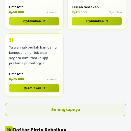
H*** A***
Teman Sedekah
Rp50.000
Rp20.000
9 jam lalu
9 jam lalu
🤲
🤲
Aminkan
·
2
Aminkan
·
1
Ya wahhab berilah hambamu
kemudahan untuk bisa
segera dimutasi ke kpp
pratama purbalingga
H*** A***
Rp35.000
9 jam lalu
🤲
Aminkan
·
1
Selengkapnya
Daftar Pintu Kebaikan