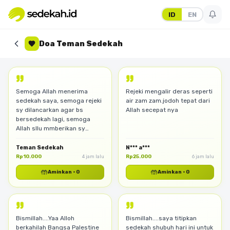
ID
EN
Doa Teman Sedekah
Semoga Allah menerima
Rejeki mengalir deras seperti
sedekah saya, semoga rejeki
air zam zam.jodoh tepat dari
sy dilancarkan agar bs
Allah secepat nya
bersedekah lagi, semoga
Allah sllu mmberikan sy
ketengan hati dan semoga
dlm waktu dkt bs di
Teman Sedekah
N*** a***
pertemukan dg jodoh sy
Rp10.000
Rp25.000
4 jam lalu
6 jam lalu
aminn
🤲
🤲
Aminkan
·
0
Aminkan
·
0
Bismillah....Yaa Alloh
Bismillah....saya titipkan
berkahilah Bangsa Palestine
sedekah shubuh hari ini untuk