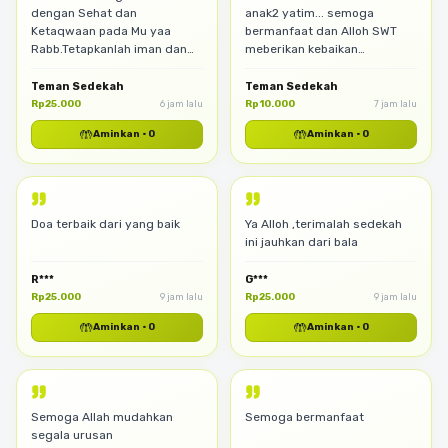
dengan Sehat dan
anak2 yatim... semoga
Ketaqwaan pada Mu yaa
bermanfaat dan Alloh SWT
Rabb.Tetapkanlah iman dan
meberikan kebaikan
islam kami dalam ketaataan
keberkahan untuk kita semua
pada perintahMu.Aamiin
Amiin...yra..
Teman Sedekah
Teman Sedekah
Aamiin
Rp25.000
Rp10.000
6 jam lalu
7 jam lalu
🤲
🤲
Aminkan
·
0
Aminkan
·
0
Doa terbaik dari yang baik
Ya Alloh ,terimalah sedekah
ini jauhkan dari bala
R***
G***
Rp25.000
Rp25.000
9 jam lalu
9 jam lalu
🤲
🤲
Aminkan
·
0
Aminkan
·
0
Semoga Allah mudahkan
Semoga bermanfaat
segala urusan