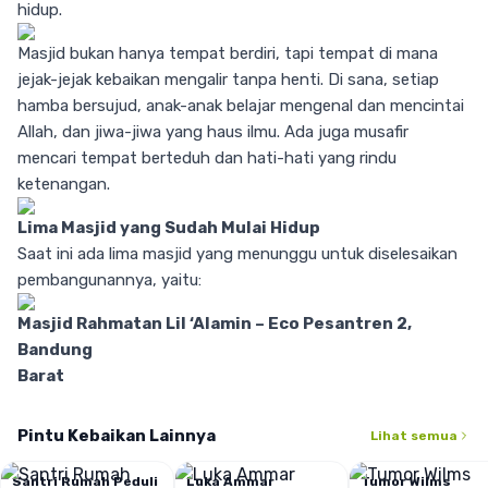
hidup.
Masjid bukan hanya tempat berdiri, tapi tempat di mana
jejak-jejak kebaikan mengalir tanpa henti. Di sana, setiap
hamba bersujud, anak-anak belajar mengenal dan mencintai
Allah, dan jiwa-jiwa yang haus ilmu. Ada juga musafir
mencari tempat berteduh dan hati-hati yang rindu
ketenangan.
Lima Masjid yang Sudah Mulai Hidup
Saat ini ada lima masjid yang menunggu untuk diselesaikan
pembangunannya, yaitu:
Masjid Rahmatan Lil ‘Alamin – Eco Pesantren 2,
Bandung
Barat
Masjid Rahmatan Lil ‘Alamin – Eco Pesantren 3,
Kuningan
Pintu Kebaikan Lainnya
Lihat semua
Masjid Rahmatan Lil ‘Alamin – Jambi
Masjid Rahmatan Lil ‘Alamin – Lubuklinggau
Santri Rumah Peduli
Luka Ammar
Tumor Wilms