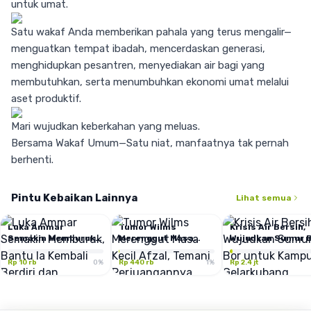
untuk umat.
Satu wakaf Anda memberikan pahala yang terus mengalir—
menguatkan tempat ibadah, mencerdaskan generasi,
menghidupkan pesantren, menyediakan air bagi yang
membutuhkan, serta menumbuhkan ekonomi umat melalui
aset produktif.
Mari wujudkan keberkahan yang meluas.
Bersama Wakaf Umum—Satu niat, manfaatnya tak pernah
berhenti.
Pintu Kebaikan Lainnya
Lihat semua
Luka Ammar
Tumor Wilms
Krisis Air Bersih,
Semakin Memburuk,
Merenggut Masa
Wujudkan Sumur 
Bantu Ia Kembali
Kecil Afzal, Temani
untuk Kampung
Berdiri dan Mengabdi
Perjuangannya
Gelarkubang
Rp 10 rb
0
%
Rp 440 rb
1
%
Rp 2.4 jt
untuk Sembuh