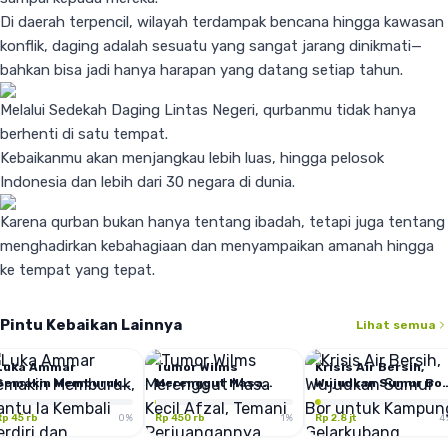
Di daerah terpencil, wilayah terdampak bencana hingga kawasan
konflik, daging adalah sesuatu yang sangat jarang dinikmati—
bahkan bisa jadi hanya harapan yang datang setiap tahun.
Melalui Sedekah Daging Lintas Negeri, qurbanmu tidak hanya
berhenti di satu tempat.
Kebaikanmu akan menjangkau lebih luas, hingga pelosok
Indonesia dan lebih dari 30 negara di dunia.
Karena qurban bukan hanya tentang ibadah, tetapi juga tentang
menghadirkan kebahagiaan dan menyampaikan amanah hingga
ke tempat yang tepat.
Pintu Kebaikan Lainnya
Lihat semua
Luka Ammar
Tumor Wilms
Krisis Air Bersih,
Semakin Memburuk,
Merenggut Masa
Wujudkan Sumur Bor
Bantu Ia Kembali
Kecil Afzal, Temani
untuk Kampung
Berdiri dan Mengabdi
Perjuangannya
Gelarkubang
Rp 45 rb
0
%
Rp 450 rb
1
%
Rp 2.8 jt
4
untuk Sembuh