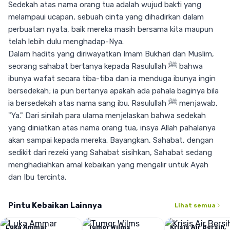
Sedekah atas nama orang tua adalah wujud bakti yang
melampaui ucapan, sebuah cinta yang dihadirkan dalam
perbuatan nyata, baik mereka masih bersama kita maupun
telah lebih dulu menghadap-Nya.
Dalam hadits yang diriwayatkan Imam Bukhari dan Muslim,
seorang sahabat bertanya kepada Rasulullah ﷺ bahwa
ibunya wafat secara tiba-tiba dan ia menduga ibunya ingin
bersedekah; ia pun bertanya apakah ada pahala baginya bila
ia bersedekah atas nama sang ibu. Rasulullah ﷺ menjawab,
"Ya." Dari sinilah para ulama menjelaskan bahwa sedekah
yang diniatkan atas nama orang tua, insya Allah pahalanya
akan sampai kepada mereka. Bayangkan, Sahabat, dengan
sedikit dari rezeki yang Sahabat sisihkan, Sahabat sedang
menghadiahkan amal kebaikan yang mengalir untuk Ayah
dan Ibu tercinta.
Setiap suapan untuk anak yatim, setiap bantuan untuk
keluarga dhuafa, setiap kebutuhan dasar yang terpenuhi
Pintu Kebaikan Lainnya
Lihat semua
bagi mereka yang membutuhkan, semuanya menjadi
tabungan kebaikan yang Sahabat persembahkan atas nama
Luka Ammar
Tumor Wilms
Krisis Air Bersih,